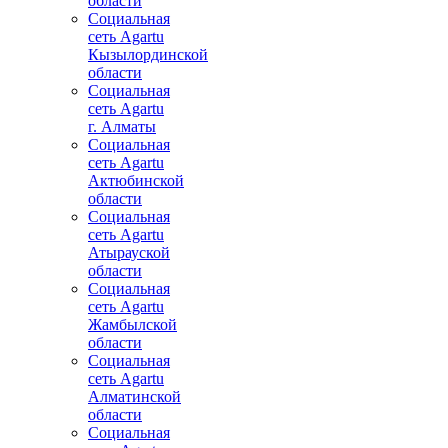
области
Социальная
сеть Agartu
Кызылординской
области
Социальная
сеть Agartu
г. Алматы
Социальная
сеть Agartu
Актюбинской
области
Социальная
сеть Agartu
Атырауской
области
Социальная
сеть Agartu
Жамбылской
области
Социальная
сеть Agartu
Алматинской
области
Социальная