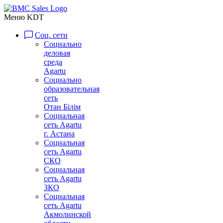
Меню KDT
Соц. сети
Социально
деловая
среда
Agartu
Социально
образовательная
сеть
Отан Бiлiм
Социальная
сеть Agartu
г. Астана
Социальная
сеть Agartu
СКО
Социальная
сеть Agartu
ЗКО
Социальная
сеть Agartu
Акмолинской