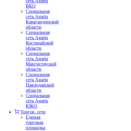
сеть Agartu
ВКО
Социальная
сеть Agartu
Карагандинской
области
Социальная
сеть Agartu
Костанайской
области
Социальная
сеть Agartu
Мангистауской
области
Социальная
сеть Agartu
Павлодарской
области
Социальная
сеть Agartu
ЮКО
Торгов. сети
Единая
торговая
площадка