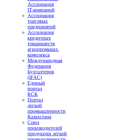
Ассоциация
IT-компаний
Ассоциация
торговых
предприятий
Ассоциация
кредитных
товариществ
агропромышл.
комплекса
Международная
Федерация
Бухгалтеров
(IFAC)
Единый
портал
КСК
Портал
легкой
промышленности
Казахстана
Союз
производителей
продукции легкой
промышленности