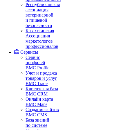
Республиканская
ассоциация
ветеринарной
и пищевой
безопасности
Казахстанская
Ассоциация
маркетологов
профессионалов
Сервисы
Сервис
профилей
BMC Profile
Учет и продажа
товаров и услуг
BMC Trade
Клиентская база
BMC CRM
Онлайн карта
BMC Maps
Создание сайтов
BMC CMS
База знаний
по системе