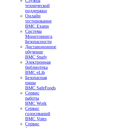
Служба
технической
поддержки
Онлайн
тестирование
BMC Exams
Система
Мониторинга
Безопасности
Дистанционное
обучение
BMC Study
Электронная
библиотека
BMC eLib
Безопасная
пища
BMC SafeFoods
Сервис
работы
BMC Work
Сервис
голосований
BMC Votes
Сервис