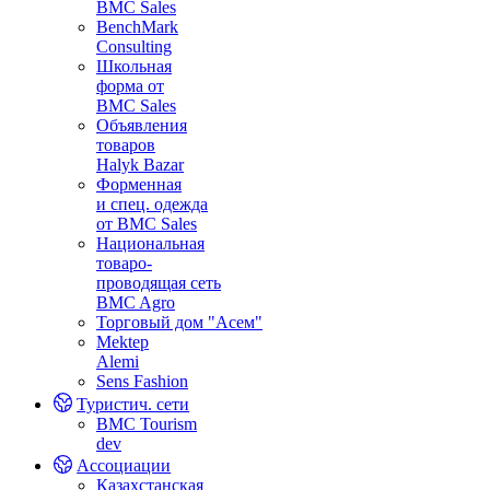
BMC Sales
BenchMark
Consulting
Школьная
форма от
BMC Sales
Объявления
товаров
Halyk Bazar
Форменная
и спец. одежда
от BMC Sales
Национальная
товаро-
проводящая сеть
BMC Agro
Торговый дом "Асем"
Mektep
Alemi
Sens Fashion
Туристич. сети
BMC Tourism
dev
Ассоциации
Казахстанская