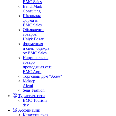
BMC Sales
BenchMark
Consulting
Школьная
форма от
BMC Sales
Объявления
товаров
Halyk Bazar
Форменная
и спец. одежда
от BMC Sales
Национальная
товаро-
проводящая сеть
BMC Agro
Торговый дом "Асем"
Mektep
Alemi
Sens Fashion
Туристич. сети
BMC Tourism
dev
Ассоциации
Казахстанская