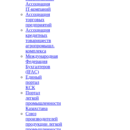
Ассоциация
IT-компаний
Ассоциация
торговых
предприятий
Ассоциация
кредитных
товариществ
агропромышл.
комплекса
Международная
Федерация
Бухгалтеров
(IFAC)
Единый
портал
КСК
Портал
легкой
промышленности
Казахстана
Союз
производителей
продукции легкой
промышленности