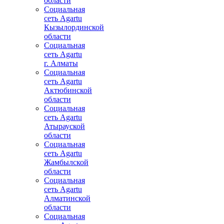
области
Социальная
сеть Agartu
Кызылординской
области
Социальная
сеть Agartu
г. Алматы
Социальная
сеть Agartu
Актюбинской
области
Социальная
сеть Agartu
Атырауской
области
Социальная
сеть Agartu
Жамбылской
области
Социальная
сеть Agartu
Алматинской
области
Социальная