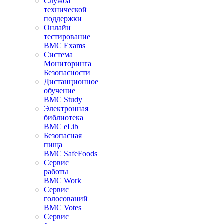
Служба
технической
поддержки
Онлайн
тестирование
BMC Exams
Система
Мониторинга
Безопасности
Дистанционное
обучение
BMC Study
Электронная
библиотека
BMC eLib
Безопасная
пища
BMC SafeFoods
Сервис
работы
BMC Work
Сервис
голосований
BMC Votes
Сервис