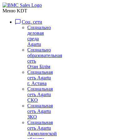
Меню KDT
Соц. сети
Социально
деловая
среда
Agartu
Социально
образовательная
сеть
Отан Бiлiм
Социальная
сеть Agartu
г. Астана
Социальная
сеть Agartu
СКО
Социальная
сеть Agartu
ЗКО
Социальная
сеть Agartu
Акмолинской