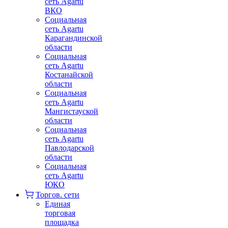
сеть Agartu
ВКО
Социальная
сеть Agartu
Карагандинской
области
Социальная
сеть Agartu
Костанайской
области
Социальная
сеть Agartu
Мангистауской
области
Социальная
сеть Agartu
Павлодарской
области
Социальная
сеть Agartu
ЮКО
Торгов. сети
Единая
торговая
площадка