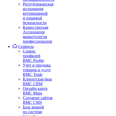
Республиканская
ассоциация
ветеринарной
и пищевой
безопасности
Казахстанская
Ассоциация
маркетологов
профессионалов
Сервисы
Сервис
профилей
BMC Profile
Учет и продажа
товаров и услуг
BMC Trade
Клиентская база
BMC CRM
Онлайн карта
BMC Maps
Создание сайтов
BMC CMS
База знаний
по системе